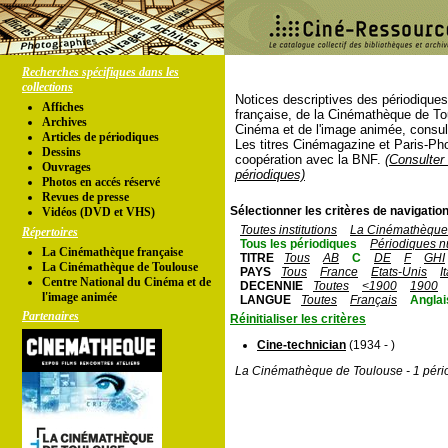
Recherches spécifiques dans les
collections
Notices descriptives des périodique
Affiches
française, de la Cinémathèque de To
Archives
Cinéma et de l'image animée, consul
Articles de périodiques
Les titres Cinémagazine et Paris-Ph
Dessins
coopération avec la BNF.
(Consulter 
Ouvrages
périodiques)
Photos en accés réservé
Revues de presse
Sélectionner les critères de navigation
Vidéos (DVD et VHS)
Toutes institutions
La Cinémathèque 
Répertoires
Tous les périodiques
Périodiques n
La Cinémathèque française
TITRE
Tous
AB
C
DE
F
GHI
La Cinémathèque de Toulouse
PAYS
Tous
France
Etats-Unis
I
Centre National du Cinéma et de
DECENNIE
Toutes
<1900
1900
l'image animée
LANGUE
Toutes
Français
Anglai
Partenaires
Réinitialiser les critères
Cine-technician
(1934 - )
La Cinémathèque de Toulouse - 1 péri