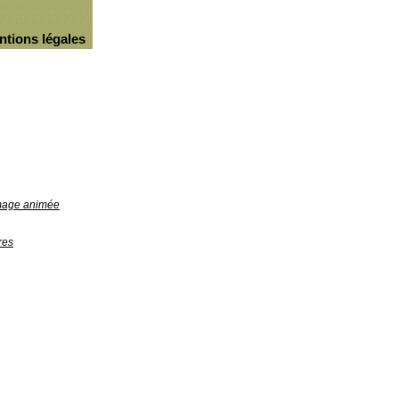
ntions légales
image animée
res