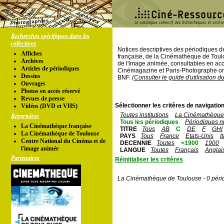
Recherches spécifiques dans les
collections
Notices descriptives des périodiques 
Affiches
française, de la Cinémathèque de Toul
Archives
de l'image animée, consultables en acc
Articles de périodiques
Cinémagazine et Paris-Photographe ont
Dessins
BNF.
(Consulter le guide d'utilisation d
Ouvrages
Photos en accés réservé
Revues de presse
Sélectionner les critères de navigation
Vidéos (DVD et VHS)
Toutes institutions
La Cinémathèque 
Répertoires
Tous les périodiques
Périodiques n
La Cinémathèque française
TITRE
Tous
AB
C
DE
F
GHI
La Cinémathèque de Toulouse
PAYS
Tous
France
Etats-Unis
I
Centre National du Cinéma et de
DECENNIE
Toutes
<1900
1900
l'image animée
LANGUE
Toutes
Français
Anglai
Partenaires
Réinitialiser les critères
La Cinémathèque de Toulouse - 0 péri