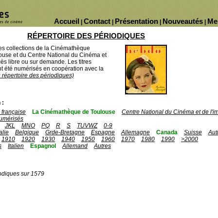
Accueil
Contact
Présentation
Nouveautés
Me
|
|
|
|
RÉPERTOIRE DES PÉRIODIQUES
des collections de la Cinémathèque
ouse et du Centre National du Cinéma et
ès libre ou sur demande. Les titres
 été numérisés en coopération avec la
u répertoire des périodiques)
 :
française
La Cinémathèque de Toulouse
Centre National du Cinéma et de l'
umérisés
JKL
MNO
PQ
R
S
TUVWZ
0-9
talie
Belgique
Grde-Bretagne
Espagne
Allemagne
Canada
Suisse
Aut
1910
1920
1930
1940
1950
1960
1970
1980
1990
>2000
s
Italien
Espagnol
Allemand
Autres
odiques sur 1579