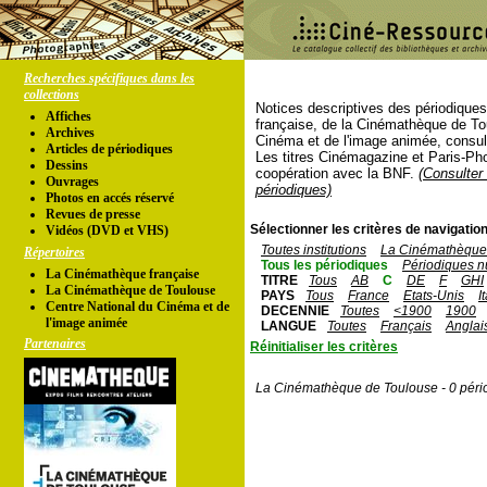
Recherches spécifiques dans les
collections
Notices descriptives des périodique
Affiches
française, de la Cinémathèque de To
Archives
Cinéma et de l'image animée, consul
Articles de périodiques
Les titres Cinémagazine et Paris-Ph
Dessins
coopération avec la BNF.
(Consulter 
Ouvrages
périodiques)
Photos en accés réservé
Revues de presse
Sélectionner les critères de navigation
Vidéos (DVD et VHS)
Toutes institutions
La Cinémathèque 
Répertoires
Tous les périodiques
Périodiques n
La Cinémathèque française
TITRE
Tous
AB
C
DE
F
GHI
La Cinémathèque de Toulouse
PAYS
Tous
France
Etats-Unis
I
Centre National du Cinéma et de
DECENNIE
Toutes
<1900
1900
l'image animée
LANGUE
Toutes
Français
Anglai
Partenaires
Réinitialiser les critères
La Cinémathèque de Toulouse - 0 péri