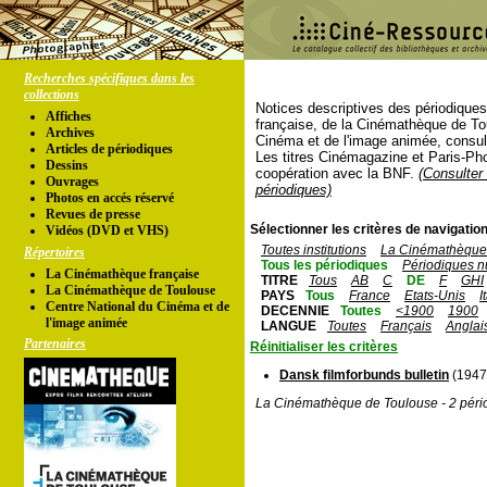
Recherches spécifiques dans les
collections
Notices descriptives des périodique
Affiches
française, de la Cinémathèque de To
Archives
Cinéma et de l'image animée, consul
Articles de périodiques
Les titres Cinémagazine et Paris-Ph
Dessins
coopération avec la BNF.
(Consulter 
Ouvrages
périodiques)
Photos en accés réservé
Revues de presse
Sélectionner les critères de navigation
Vidéos (DVD et VHS)
Toutes institutions
La Cinémathèque 
Répertoires
Tous les périodiques
Périodiques n
La Cinémathèque française
TITRE
Tous
AB
C
DE
F
GHI
La Cinémathèque de Toulouse
PAYS
Tous
France
Etats-Unis
I
Centre National du Cinéma et de
DECENNIE
Toutes
<1900
1900
l'image animée
LANGUE
Toutes
Français
Anglai
Partenaires
Réinitialiser les critères
Dansk filmforbunds bulletin
(1947 
La Cinémathèque de Toulouse - 2 péri