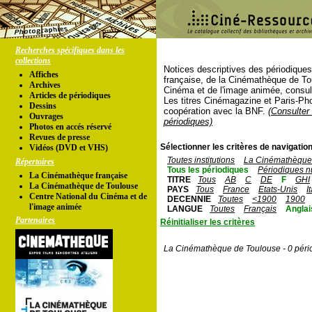
Recherches spécifiques dans les
collections
Notices descriptives des périodique
Affiches
française, de la Cinémathèque de To
Archives
Cinéma et de l'image animée, consul
Articles de périodiques
Les titres Cinémagazine et Paris-Ph
Dessins
coopération avec la BNF.
(Consulter 
Ouvrages
périodiques)
Photos en accés réservé
Revues de presse
Sélectionner les critères de navigation
Vidéos (DVD et VHS)
Toutes institutions
La Cinémathèque 
Répertoires
Tous les périodiques
Périodiques n
La Cinémathèque française
TITRE
Tous
AB
C
DE
F
GHI
La Cinémathèque de Toulouse
PAYS
Tous
France
Etats-Unis
I
Centre National du Cinéma et de
DECENNIE
Toutes
<1900
1900
l'image animée
LANGUE
Toutes
Français
Anglai
Partenaires
Réinitialiser les critères
La Cinémathèque de Toulouse - 0 péri