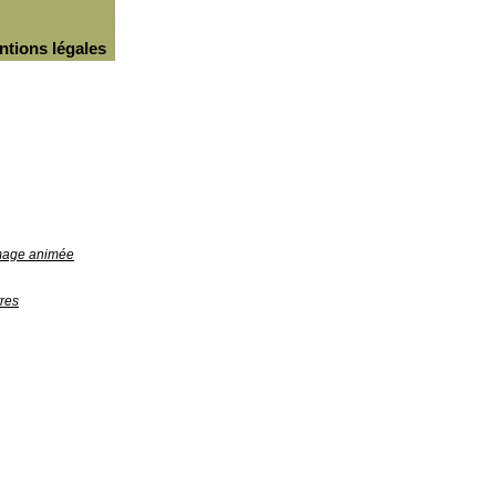
ntions légales
image animée
res