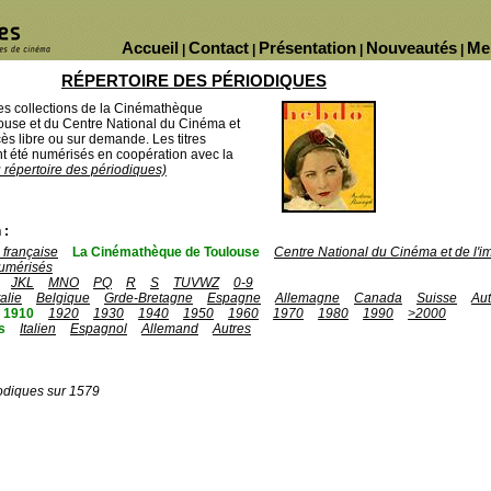
Accueil
Contact
Présentation
Nouveautés
Me
|
|
|
|
RÉPERTOIRE DES PÉRIODIQUES
des collections de la Cinémathèque
ouse et du Centre National du Cinéma et
ès libre ou sur demande. Les titres
 été numérisés en coopération avec la
u répertoire des périodiques)
 :
française
La Cinémathèque de Toulouse
Centre National du Cinéma et de l'
umérisés
JKL
MNO
PQ
R
S
TUVWZ
0-9
talie
Belgique
Grde-Bretagne
Espagne
Allemagne
Canada
Suisse
Aut
1910
1920
1930
1940
1950
1960
1970
1980
1990
>2000
s
Italien
Espagnol
Allemand
Autres
odiques sur 1579