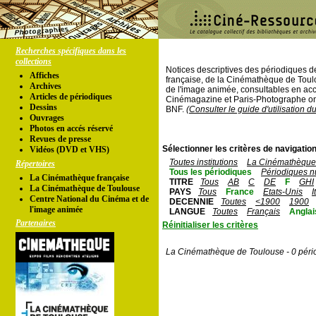
Recherches spécifiques dans les
collections
Notices descriptives des périodiques 
Affiches
française, de la Cinémathèque de Toul
Archives
de l'image animée, consultables en acc
Articles de périodiques
Cinémagazine et Paris-Photographe ont
Dessins
BNF.
(Consulter le guide d'utilisation d
Ouvrages
Photos en accés réservé
Revues de presse
Sélectionner les critères de navigation
Vidéos (DVD et VHS)
Toutes institutions
La Cinémathèque 
Répertoires
Tous les périodiques
Périodiques n
La Cinémathèque française
TITRE
Tous
AB
C
DE
F
GHI
La Cinémathèque de Toulouse
PAYS
Tous
France
Etats-Unis
I
Centre National du Cinéma et de
DECENNIE
Toutes
<1900
1900
l'image animée
LANGUE
Toutes
Français
Anglai
Partenaires
Réinitialiser les critères
La Cinémathèque de Toulouse - 0 péri