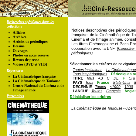
Recherches spécifiques dans les
collections
Notices descriptives des périodique
Affiches
française, de la Cinémathèque de To
Archives
Cinéma et de l'image animée, consul
Articles de périodiques
Les titres Cinémagazine et Paris-Ph
Dessins
coopération avec la BNF.
(Consulter 
Ouvrages
périodiques)
Photos en accés réservé
Revues de presse
Sélectionner les critères de navigation
Vidéos (DVD et VHS)
Toutes institutions
La Cinémathèque 
Répertoires
Tous les périodiques
Périodiques n
La Cinémathèque française
TITRE
Tous
AB
C
DE
F
GHI
La Cinémathèque de Toulouse
PAYS
Tous
France
Etats-Unis
I
Centre National du Cinéma et de
DECENNIE
Toutes
<1900
1900
l'image animée
LANGUE
Toutes
Français
Anglai
Partenaires
Réinitialiser les critères
La Cinémathèque de Toulouse - 0 péri