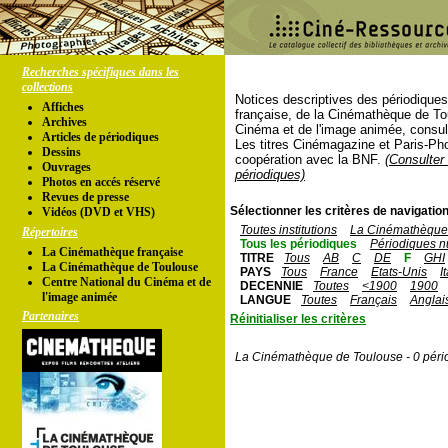
Recherches spécifiques dans les
collections
Notices descriptives des périodique
Affiches
française, de la Cinémathèque de To
Archives
Cinéma et de l'image animée, consul
Articles de périodiques
Les titres Cinémagazine et Paris-Ph
Dessins
coopération avec la BNF.
(Consulter 
Ouvrages
périodiques)
Photos en accés réservé
Revues de presse
Sélectionner les critères de navigation
Vidéos (DVD et VHS)
Toutes institutions
La Cinémathèque 
Répertoires
Tous les périodiques
Périodiques n
La Cinémathèque française
TITRE
Tous
AB
C
DE
F
GHI
La Cinémathèque de Toulouse
PAYS
Tous
France
Etats-Unis
I
Centre National du Cinéma et de
DECENNIE
Toutes
<1900
1900
l'image animée
LANGUE
Toutes
Français
Anglai
Partenaires
Réinitialiser les critères
La Cinémathèque de Toulouse - 0 péri