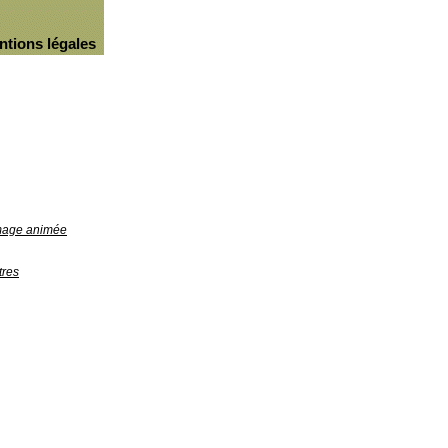
ntions légales
image animée
tres