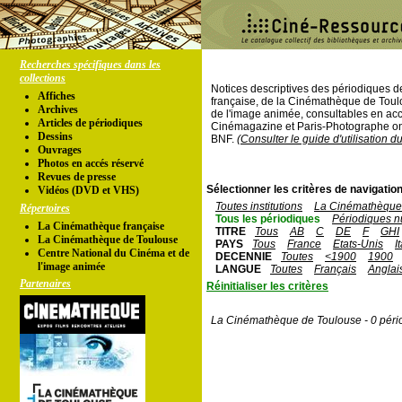
Recherches spécifiques dans les
collections
Notices descriptives des périodiques 
Affiches
française, de la Cinémathèque de Toul
Archives
de l'image animée, consultables en acc
Articles de périodiques
Cinémagazine et Paris-Photographe ont
Dessins
BNF.
(Consulter le guide d'utilisation d
Ouvrages
Photos en accés réservé
Revues de presse
Sélectionner les critères de navigation
Vidéos (DVD et VHS)
Toutes institutions
La Cinémathèque 
Répertoires
Tous les périodiques
Périodiques n
La Cinémathèque française
TITRE
Tous
AB
C
DE
F
GHI
La Cinémathèque de Toulouse
PAYS
Tous
France
Etats-Unis
I
Centre National du Cinéma et de
DECENNIE
Toutes
<1900
1900
l'image animée
LANGUE
Toutes
Français
Anglai
Partenaires
Réinitialiser les critères
La Cinémathèque de Toulouse - 0 péri