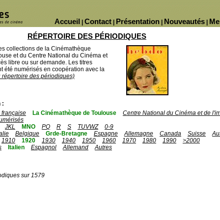
Accueil
Contact
Présentation
Nouveautés
Me
|
|
|
|
RÉPERTOIRE DES PÉRIODIQUES
des collections de la Cinémathèque
ouse et du Centre National du Cinéma et
ès libre ou sur demande. Les titres
 été numérisés en coopération avec la
u répertoire des périodiques)
 :
française
La Cinémathèque de Toulouse
Centre National du Cinéma et de l'
umérisés
JKL
MNO
PQ
R
S
TUVWZ
0-9
talie
Belgique
Grde-Bretagne
Espagne
Allemagne
Canada
Suisse
Au
1910
1920
1930
1940
1950
1960
1970
1980
1990
>2000
s
Italien
Espagnol
Allemand
Autres
odiques sur 1579