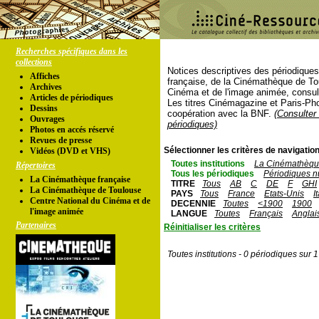
Recherches spécifiques dans les
collections
Notices descriptives des périodique
Affiches
française, de la Cinémathèque de To
Archives
Cinéma et de l'image animée, consul
Articles de périodiques
Les titres Cinémagazine et Paris-Ph
Dessins
coopération avec la BNF.
(Consulter 
Ouvrages
périodiques)
Photos en accés réservé
Revues de presse
Sélectionner les critères de navigation
Vidéos (DVD et VHS)
Toutes institutions
La Cinémathèque
Répertoires
Tous les périodiques
Périodiques n
La Cinémathèque française
TITRE
Tous
AB
C
DE
F
GHI
La Cinémathèque de Toulouse
PAYS
Tous
France
Etats-Unis
I
Centre National du Cinéma et de
DECENNIE
Toutes
<1900
1900
l'image animée
LANGUE
Toutes
Français
Anglai
Partenaires
Réinitialiser les critères
Toutes institutions - 0 périodiques sur 