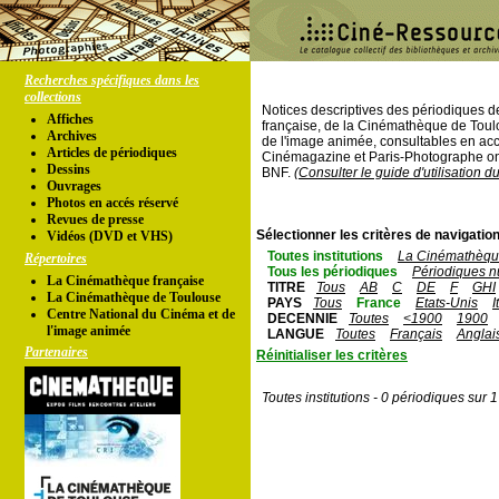
Recherches spécifiques dans les
collections
Notices descriptives des périodiques 
Affiches
française, de la Cinémathèque de Toul
Archives
de l'image animée, consultables en acc
Articles de périodiques
Cinémagazine et Paris-Photographe ont
Dessins
BNF.
(Consulter le guide d'utilisation d
Ouvrages
Photos en accés réservé
Revues de presse
Sélectionner les critères de navigation
Vidéos (DVD et VHS)
Toutes institutions
La Cinémathèque
Répertoires
Tous les périodiques
Périodiques n
La Cinémathèque française
TITRE
Tous
AB
C
DE
F
GHI
La Cinémathèque de Toulouse
PAYS
Tous
France
Etats-Unis
I
Centre National du Cinéma et de
DECENNIE
Toutes
<1900
1900
l'image animée
LANGUE
Toutes
Français
Anglai
Partenaires
Réinitialiser les critères
Toutes institutions - 0 périodiques sur 