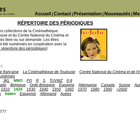
Accueil
Contact
Présentation
Nouveautés
Me
|
|
|
|
RÉPERTOIRE DES PÉRIODIQUES
des collections de la Cinémathèque
ouse et du Centre National du Cinéma et
ès libre ou sur demande. Les titres
 été numérisés en coopération avec la
u répertoire des périodiques)
 :
 française
La Cinémathèque de Toulouse
Centre National du Cinéma et de l
umérisés
JKL
MNO
PQ
R
S
TUVWZ
0-9
talie
Belgique
Grde-Bretagne
Espagne
Allemagne
Canada
Suisse
Aut
1910
1920
1930
1940
1950
1960
1970
1980
1990
>2000
s
Italien
Espagnol
Allemand
Autres
1777