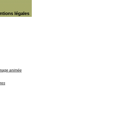
ntions légales
'image animée
res