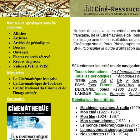
Recherches spécifiques dans les
collections
Notices descriptives des périodiques 
Affiches
française, de la Cinémathèque de Toul
Archives
de l'image animée, consultables en acc
Articles de périodiques
Cinémagazine et Paris-Photographe ont
Dessins
BNF.
(Consulter le guide d'utilisation d
Ouvrages
Photos en accés réservé
Revues de presse
Sélectionner les critères de navigation
Vidéos (DVD et VHS)
Toutes institutions
La Cinémathèque
Répertoires
Tous les périodiques
Périodiques n
La Cinémathèque française
TITRE
Tous
AB
C
DE
F
GHI
La Cinémathèque de Toulouse
PAYS
Tous
France
Etats-Unis
I
Centre National du Cinéma et de
DECENNIE
Toutes
<1900
1900
l'image animée
LANGUE
Toutes
Français
Anglai
Partenaires
Réinitialiser les critères
Machines parlantes & radio
(1929
Mon ciné
(1922 - 1937)
Mon film
(1924 - 1967)
Mon roman-cinéma
(1928 - )
Le monde cinégraphique
(1924 - )
Le mouvement cinégraphique
(19
Nos vedettes
(1918 - 1934)