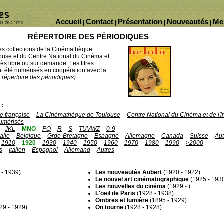
Accueil
Contact
Présentation
Nouveautés
Me
|
|
|
|
RÉPERTOIRE DES PÉRIODIQUES
des collections de la Cinémathèque
ouse et du Centre National du Cinéma et
ès libre ou sur demande. Les titres
 été numérisés en coopération avec la
u répertoire des périodiques)
 :
 française
La Cinémathèque de Toulouse
Centre National du Cinéma et de l
umérisés
JKL
MNO
PQ
R
S
TUVWZ
0-9
talie
Belgique
Grde-Bretagne
Espagne
Allemagne
Canada
Suisse
Aut
1910
1920
1930
1940
1950
1960
1970
1980
1990
>2000
s
Italien
Espagnol
Allemand
Autres
 - 1939)
Les nouveautés Aubert
(1920 - 1922)
Le nouvel art cinématographique
(1925 - 193
Les nouvelles du cinéma
(1929 - )
L'oeil de Paris
(1928 - 1938)
Ombres et lumière
(1895 - 1929)
29 - 1929)
On tourne
(1928 - 1928)