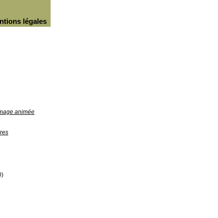
ntions légales
'image animée
res
0)