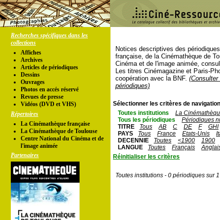
Recherches spécifiques dans les
collections
Notices descriptives des périodique
Affiches
française, de la Cinémathèque de To
Archives
Cinéma et de l'image animée, consul
Articles de périodiques
Les titres Cinémagazine et Paris-Ph
Dessins
coopération avec la BNF.
(Consulter 
Ouvrages
périodiques)
Photos en accés réservé
Revues de presse
Sélectionner les critères de navigation
Vidéos (DVD et VHS)
Toutes institutions
La Cinémathèque
Répertoires
Tous les périodiques
Périodiques n
La Cinémathèque française
TITRE
Tous
AB
C
DE
F
GHI
La Cinémathèque de Toulouse
PAYS
Tous
France
Etats-Unis
I
Centre National du Cinéma et de
DECENNIE
Toutes
<1900
1900
l'image animée
LANGUE
Toutes
Français
Anglai
Partenaires
Réinitialiser les critères
Toutes institutions - 0 périodiques sur 