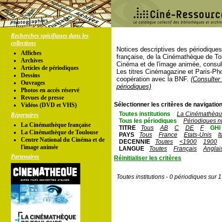
Recherches spécifiques dans les
collections
Notices descriptives des périodique
Affiches
française, de la Cinémathèque de To
Archives
Cinéma et de l'image animée, consul
Articles de périodiques
Les titres Cinémagazine et Paris-Ph
Dessins
coopération avec la BNF.
(Consulter 
Ouvrages
périodiques)
Photos en accés réservé
Revues de presse
Sélectionner les critères de navigation
Vidéos (DVD et VHS)
Toutes institutions
La Cinémathèque
Répertoires
Tous les périodiques
Périodiques n
La Cinémathèque française
TITRE
Tous
AB
C
DE
F
GHI
La Cinémathèque de Toulouse
PAYS
Tous
France
Etats-Unis
I
Centre National du Cinéma et de
DECENNIE
Toutes
<1900
1900
l'image animée
LANGUE
Toutes
Français
Anglai
Partenaires
Réinitialiser les critères
Toutes institutions - 0 périodiques sur 