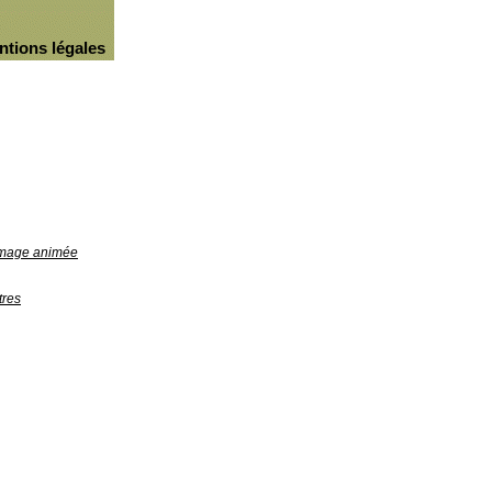
ntions légales
'image animée
tres