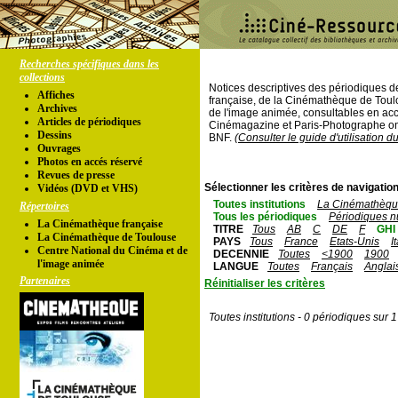
Recherches spécifiques dans les
collections
Notices descriptives des périodiques 
Affiches
française, de la Cinémathèque de Toul
Archives
de l'image animée, consultables en acc
Articles de périodiques
Cinémagazine et Paris-Photographe ont
Dessins
BNF.
(Consulter le guide d'utilisation d
Ouvrages
Photos en accés réservé
Revues de presse
Sélectionner les critères de navigation
Vidéos (DVD et VHS)
Toutes institutions
La Cinémathèque
Répertoires
Tous les périodiques
Périodiques n
La Cinémathèque française
TITRE
Tous
AB
C
DE
F
GHI
La Cinémathèque de Toulouse
PAYS
Tous
France
Etats-Unis
I
Centre National du Cinéma et de
DECENNIE
Toutes
<1900
1900
l'image animée
LANGUE
Toutes
Français
Anglai
Partenaires
Réinitialiser les critères
Toutes institutions - 0 périodiques sur 