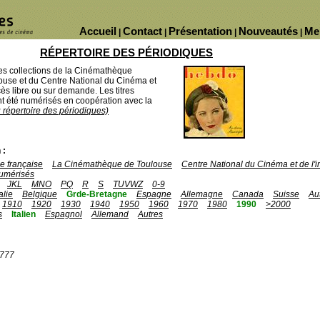
Accueil
Contact
Présentation
Nouveautés
Me
|
|
|
|
RÉPERTOIRE DES PÉRIODIQUES
des collections de la Cinémathèque
ouse et du Centre National du Cinéma et
ès libre ou sur demande. Les titres
 été numérisés en coopération avec la
u répertoire des périodiques)
 :
 française
La Cinémathèque de Toulouse
Centre National du Cinéma et de l
umérisés
JKL
MNO
PQ
R
S
TUVWZ
0-9
talie
Belgique
Grde-Bretagne
Espagne
Allemagne
Canada
Suisse
Au
1910
1920
1930
1940
1950
1960
1970
1980
1990
>2000
s
Italien
Espagnol
Allemand
Autres
1777