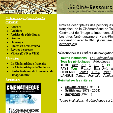
Recherches spécifiques dans les
collections
Notices descriptives des périodique
Affiches
française, de la Cinémathèque de To
Archives
Cinéma et de l'image animée, consul
Articles de périodiques
Les titres Cinémagazine et Paris-Ph
Dessins
coopération avec la BNF.
(Consulter 
Ouvrages
périodiques)
Photos en accés réservé
Revues de presse
Sélectionner les critères de navigation
Vidéos (DVD et VHS)
Toutes institutions
La Cinémathèque
Répertoires
Tous les périodiques
Périodiques n
La Cinémathèque française
TITRE
Tous
AB
C
DE
F
GHI
La Cinémathèque de Toulouse
PAYS
Tous
France
Etats-Unis
I
Centre National du Cinéma et de
DECENNIE
Toutes
<1900
1900
l'image animée
LANGUE
Toutes
Français
Anglai
Partenaires
Réinitialiser les critères
Giovane critica
(1963 - )
Griffithiana
(1978 - 2004)
Hollywood
(1945 - )
Toutes institutions - 6 périodiques sur 