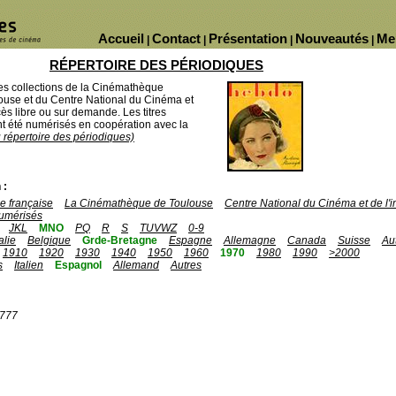
Accueil
Contact
Présentation
Nouveautés
Me
|
|
|
|
RÉPERTOIRE DES PÉRIODIQUES
des collections de la Cinémathèque
ouse et du Centre National du Cinéma et
ès libre ou sur demande. Les titres
 été numérisés en coopération avec la
u répertoire des périodiques)
 :
 française
La Cinémathèque de Toulouse
Centre National du Cinéma et de l
umérisés
JKL
MNO
PQ
R
S
TUVWZ
0-9
talie
Belgique
Grde-Bretagne
Espagne
Allemagne
Canada
Suisse
Au
1910
1920
1930
1940
1950
1960
1970
1980
1990
>2000
s
Italien
Espagnol
Allemand
Autres
1777