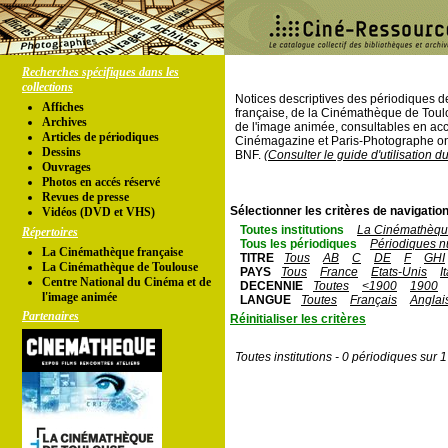
Recherches spécifiques dans les
collections
Notices descriptives des périodiques 
Affiches
française, de la Cinémathèque de Toul
Archives
de l'image animée, consultables en acc
Articles de périodiques
Cinémagazine et Paris-Photographe ont
Dessins
BNF.
(Consulter le guide d'utilisation d
Ouvrages
Photos en accés réservé
Revues de presse
Sélectionner les critères de navigation
Vidéos (DVD et VHS)
Toutes institutions
La Cinémathèque
Répertoires
Tous les périodiques
Périodiques n
La Cinémathèque française
TITRE
Tous
AB
C
DE
F
GHI
La Cinémathèque de Toulouse
PAYS
Tous
France
Etats-Unis
I
Centre National du Cinéma et de
DECENNIE
Toutes
<1900
1900
l'image animée
LANGUE
Toutes
Français
Anglai
Partenaires
Réinitialiser les critères
Toutes institutions - 0 périodiques sur 