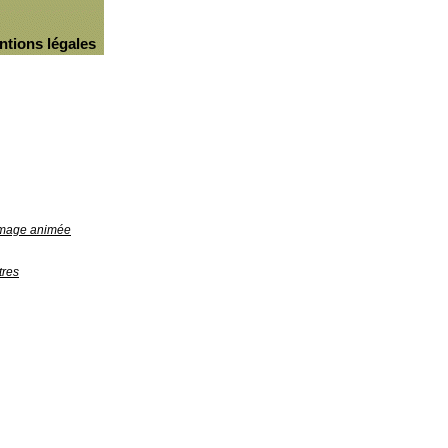
ntions légales
'image animée
tres