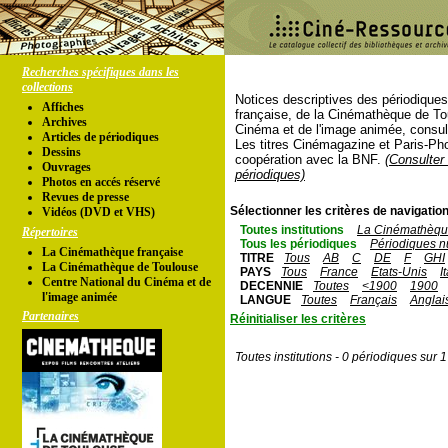
Recherches spécifiques dans les
collections
Notices descriptives des périodique
Affiches
française, de la Cinémathèque de To
Archives
Cinéma et de l'image animée, consul
Articles de périodiques
Les titres Cinémagazine et Paris-Ph
Dessins
coopération avec la BNF.
(Consulter 
Ouvrages
périodiques)
Photos en accés réservé
Revues de presse
Sélectionner les critères de navigation
Vidéos (DVD et VHS)
Toutes institutions
La Cinémathèque
Répertoires
Tous les périodiques
Périodiques n
La Cinémathèque française
TITRE
Tous
AB
C
DE
F
GHI
La Cinémathèque de Toulouse
PAYS
Tous
France
Etats-Unis
I
Centre National du Cinéma et de
DECENNIE
Toutes
<1900
1900
l'image animée
LANGUE
Toutes
Français
Anglai
Partenaires
Réinitialiser les critères
Toutes institutions - 0 périodiques sur 