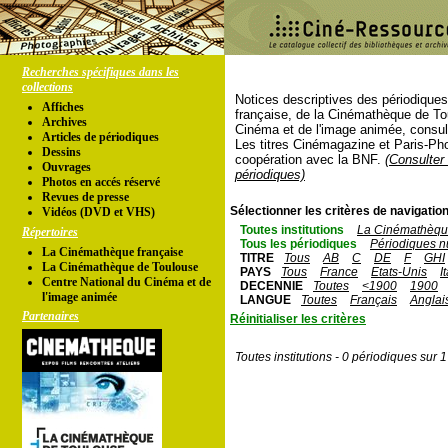
Recherches spécifiques dans les
collections
Notices descriptives des périodique
Affiches
française, de la Cinémathèque de To
Archives
Cinéma et de l'image animée, consul
Articles de périodiques
Les titres Cinémagazine et Paris-Ph
Dessins
coopération avec la BNF.
(Consulter 
Ouvrages
périodiques)
Photos en accés réservé
Revues de presse
Sélectionner les critères de navigation
Vidéos (DVD et VHS)
Toutes institutions
La Cinémathèque
Répertoires
Tous les périodiques
Périodiques n
La Cinémathèque française
TITRE
Tous
AB
C
DE
F
GHI
La Cinémathèque de Toulouse
PAYS
Tous
France
Etats-Unis
I
Centre National du Cinéma et de
DECENNIE
Toutes
<1900
1900
l'image animée
LANGUE
Toutes
Français
Anglai
Partenaires
Réinitialiser les critères
Toutes institutions - 0 périodiques sur 