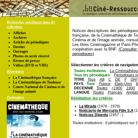
Recherches spécifiques dans les
collections
Notices descriptives des périodique
Affiches
française, de la Cinémathèque de To
Archives
Cinéma et de l'image animée, consul
Articles de périodiques
Les titres Cinémagazine et Paris-Ph
Dessins
coopération avec la BNF.
(Consulter 
Ouvrages
périodiques)
Photos en accés réservé
Revues de presse
Sélectionner les critères de navigation
Vidéos (DVD et VHS)
Toutes institutions
La Cinémathèque
Répertoires
Tous les périodiques
Périodiques n
La Cinémathèque française
TITRE
Tous
AB
C
DE
F
GHI
La Cinémathèque de Toulouse
PAYS
Tous
France
Etats-Unis
I
Centre National du Cinéma et de
DECENNIE
Toutes
<1900
1900
l'image animée
LANGUE
Toutes
Français
Anglai
Partenaires
Réinitialiser les critères
La Mirada
(1978 - 1978)
Noticiario de Mercurio Film S.A
(1
Noticias Dipenfa
(1957 - )
Toutes institutions - 6 périodiques sur 