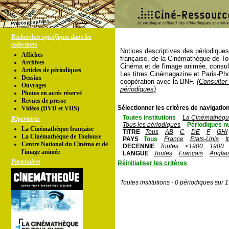
Recherches spécifiques dans les
collections
Notices descriptives des périodique
Affiches
française, de la Cinémathèque de To
Archives
Cinéma et de l'image animée, consul
Articles de périodiques
Les titres Cinémagazine et Paris-Ph
Dessins
coopération avec la BNF.
(Consulter 
Ouvrages
périodiques)
Photos en accés réservé
Revues de presse
Sélectionner les critères de navigation
Vidéos (DVD et VHS)
Toutes institutions
La Cinémathèque
Répertoires
Tous les périodiques
Périodiques n
La Cinémathèque française
TITRE
Tous
AB
C
DE
F
GHI
La Cinémathèque de Toulouse
PAYS
Tous
France
Etats-Unis
I
Centre National du Cinéma et de
DECENNIE
Toutes
<1900
1900
l'image animée
LANGUE
Toutes
Français
Anglai
Partenaires
Réinitialiser les critères
Toutes institutions - 0 périodiques sur 