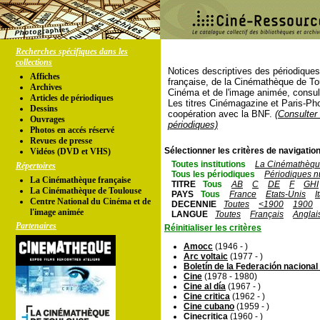
Recherches spécifiques dans les
collections
Notices descriptives des périodique
Affiches
française, de la Cinémathèque de To
Archives
Cinéma et de l'image animée, consul
Articles de périodiques
Les titres Cinémagazine et Paris-Ph
Dessins
coopération avec la BNF.
(Consulter 
Ouvrages
périodiques)
Photos en accés réservé
Revues de presse
Sélectionner les critères de navigation
Vidéos (DVD et VHS)
Toutes institutions
La Cinémathèque
Répertoires
Tous les périodiques
Périodiques n
La Cinémathèque française
TITRE
Tous
AB
C
DE
F
GHI
La Cinémathèque de Toulouse
PAYS
Tous
France
Etats-Unis
I
Centre National du Cinéma et de
DECENNIE
Toutes
<1900
1900
l'image animée
LANGUE
Toutes
Français
Anglai
Partenaires
Réinitialiser les critères
Amocc
(1946 - )
Arc voltaic
(1977 - )
Boletín de la Federación nacional
Cine
(1978 - 1980)
Cine al día
(1967 - )
Cine critica
(1962 - )
Cine cubano
(1959 - )
Cinecritica
(1960 - )