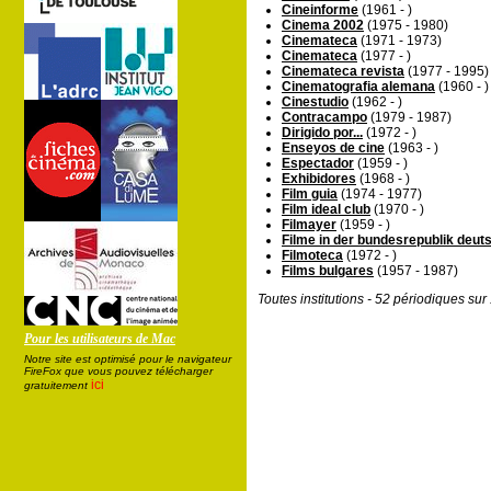
Cineinforme
(1961 - )
Cinema 2002
(1975 - 1980)
Cinemateca
(1971 - 1973)
Cinemateca
(1977 - )
Cinemateca revista
(1977 - 1995)
Cinematografia alemana
(1960 - )
Cinestudio
(1962 - )
Contracampo
(1979 - 1987)
Dirigido por...
(1972 - )
Enseyos de cine
(1963 - )
Espectador
(1959 - )
Exhibidores
(1968 - )
Film guia
(1974 - 1977)
Film ideal club
(1970 - )
Filmayer
(1959 - )
Filme in der bundesrepublik deut
Filmoteca
(1972 - )
Films bulgares
(1957 - 1987)
Toutes institutions - 52 périodiques su
Pour les utilisateurs de Mac
Notre site est optimisé pour le navigateur
FireFox que vous pouvez télécharger
ici
gratuitement