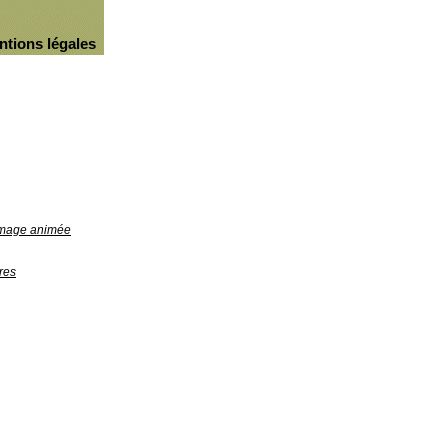
ntions légales
'image animée
res