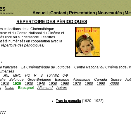
Accueil
Contact
Présentation
Nouveautés
Me
|
|
|
|
RÉPERTOIRE DES PÉRIODIQUES
des collections de la Cinémathèque
ouse et du Centre National du Cinéma et
ès libre ou sur demande. Les titres
 été numérisés en coopération avec la
u répertoire des périodiques)
 :
 française
La Cinémathèque de Toulouse
Centre National du Cinéma et de l
umérisés
JKL
MNO
PQ
R
S
TUVWZ
0-9
talie
Belgique
Grde-Bretagne
Espagne
Allemagne
Canada
Suisse
Aut
1910
1920
1930
1940
1950
1960
1970
1980
1990
>2000
s
Italien
Espagnol
Allemand
Autres
Tras la pantalla
(1920 - 1922)
1777