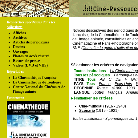
Recherches spécifiques dans les
collections
Notices descriptives des périodiques 
Affiches
française, de la Cinémathèque de Toul
Archives
de l'image animée, consultables en acc
Articles de périodiques
Cinémagazine et Paris-Photographe ont
Dessins
BNF.
(Consulter le guide d'utilisation d
Ouvrages
Photos en accés réservé
Revues de presse
Sélectionner les critères de navigation
Vidéos (DVD et VHS)
Toutes institutions
La Cinémathèque
Répertoires
Tous les périodiques
Périodiques n
La Cinémathèque française
TITRE
Tous
AB
C
DE
F
GHI
La Cinémathèque de Toulouse
PAYS
Tous
France
Etats-Unis
I
Centre National du Cinéma et de
DECENNIE
Toutes
<1900
1900
l'image animée
LANGUE
Toutes
Français
Anglai
Partenaires
Réinitialiser les critères
Cine-mundial
(1916 - 1948)
Scénario
(1919 - 1921)
Toutes institutions - 3 périodiques sur 