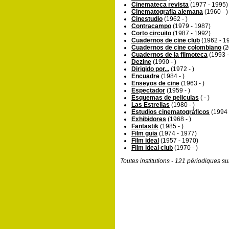
Cinemateca revista
(1977 - 1995)
Cinematografia alemana
(1960 - )
Cinestudio
(1962 - )
Contracampo
(1979 - 1987)
Corto circuito
(1987 - 1992)
Cuadernos de cine club
(1962 - 1
Cuadernos de cine colombiano
(2
Cuadernos de la filmoteca
(1993 -
Dezine
(1990 - )
Dirigido por...
(1972 - )
Encuadre
(1984 - )
Enseyos de cine
(1963 - )
Espectador
(1959 - )
Esquemas de peliculas
( - )
Las Estrellas
(1980 - )
Estudios cinematográficos
(1994 
Exhibidores
(1968 - )
Fantastik
(1985 - )
Film guia
(1974 - 1977)
Film ideal
(1957 - 1970)
Film ideal club
(1970 - )
Toutes institutions - 121 périodiques s