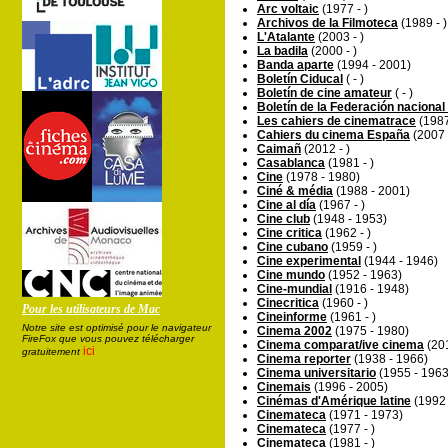
Arc voltaic
(1977 - )
Archivos de la Filmoteca
(1989 - )
L'Atalante
(2003 - )
La badila
(2000 - )
Banda aparte
(1994 - 2001)
Boletín Ciducal
( - )
Boletín de cine amateur
( - )
Boletín de la Federación nacional
Les cahiers de cinematrace
(1987
Cahiers du cinema España
(2007 
Caimañ
(2012 - )
Casablanca
(1981 - )
Cine
(1978 - 1980)
Ciné & média
(1988 - 2001)
Cine al día
(1967 - )
Cine club
(1948 - 1953)
Cine critica
(1962 - )
Cine cubano
(1959 - )
Cine experimental
(1944 - 1946)
Cine mundo
(1952 - 1963)
Cine-mundial
(1916 - 1948)
Cinecritica
(1960 - )
Pour les utilisateurs de Mac
Cineinforme
(1961 - )
Notre site est optimisé pour le navigateur
Cinema 2002
(1975 - 1980)
FireFox que vous pouvez télécharger
Cinema comparat/ive cinema
(201
ici
gratuitement
Cinema reporter
(1938 - 1966)
Cinema universitario
(1955 - 1963
Cinemais
(1996 - 2005)
Cinémas d'Amérique latine
(1992 
Cinemateca
(1971 - 1973)
Cinemateca
(1977 - )
Cinemateca
(1981 - )