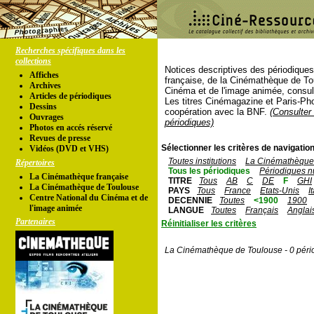
Recherches spécifiques dans les
collections
Notices descriptives des périodique
Affiches
française, de la Cinémathèque de To
Archives
Cinéma et de l'image animée, consul
Articles de périodiques
Les titres Cinémagazine et Paris-Ph
Dessins
coopération avec la BNF.
(Consulter 
Ouvrages
périodiques)
Photos en accés réservé
Revues de presse
Sélectionner les critères de navigation
Vidéos (DVD et VHS)
Toutes institutions
La Cinémathèque 
Répertoires
Tous les périodiques
Périodiques n
La Cinémathèque française
TITRE
Tous
AB
C
DE
F
GHI
La Cinémathèque de Toulouse
PAYS
Tous
France
Etats-Unis
I
Centre National du Cinéma et de
DECENNIE
Toutes
<1900
1900
l'image animée
LANGUE
Toutes
Français
Anglai
Partenaires
Réinitialiser les critères
La Cinémathèque de Toulouse - 0 péri