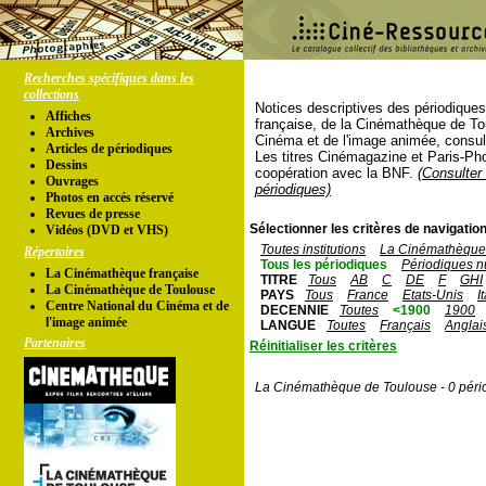
Recherches spécifiques dans les
collections
Notices descriptives des périodique
Affiches
française, de la Cinémathèque de To
Archives
Cinéma et de l'image animée, consul
Articles de périodiques
Les titres Cinémagazine et Paris-Ph
Dessins
coopération avec la BNF.
(Consulter 
Ouvrages
périodiques)
Photos en accés réservé
Revues de presse
Sélectionner les critères de navigation
Vidéos (DVD et VHS)
Toutes institutions
La Cinémathèque 
Répertoires
Tous les périodiques
Périodiques n
La Cinémathèque française
TITRE
Tous
AB
C
DE
F
GHI
La Cinémathèque de Toulouse
PAYS
Tous
France
Etats-Unis
I
Centre National du Cinéma et de
DECENNIE
Toutes
<1900
1900
l'image animée
LANGUE
Toutes
Français
Anglai
Partenaires
Réinitialiser les critères
La Cinémathèque de Toulouse - 0 péri