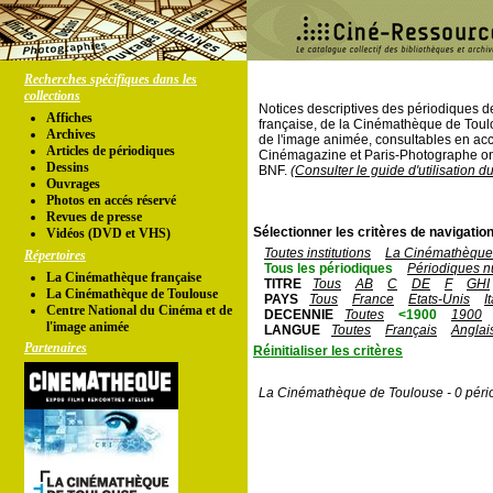
Recherches spécifiques dans les
collections
Notices descriptives des périodiques 
Affiches
française, de la Cinémathèque de Toul
Archives
de l'image animée, consultables en acc
Articles de périodiques
Cinémagazine et Paris-Photographe ont
Dessins
BNF.
(Consulter le guide d'utilisation d
Ouvrages
Photos en accés réservé
Revues de presse
Sélectionner les critères de navigation
Vidéos (DVD et VHS)
Toutes institutions
La Cinémathèque 
Répertoires
Tous les périodiques
Périodiques n
La Cinémathèque française
TITRE
Tous
AB
C
DE
F
GHI
La Cinémathèque de Toulouse
PAYS
Tous
France
Etats-Unis
I
Centre National du Cinéma et de
DECENNIE
Toutes
<1900
1900
l'image animée
LANGUE
Toutes
Français
Anglai
Partenaires
Réinitialiser les critères
La Cinémathèque de Toulouse - 0 péri