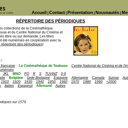
Accueil
Contact
Présentation
Nouveautés
Me
|
|
|
|
RÉPERTOIRE DES PÉRIODIQUES
des collections de la Cinémathèque
ouse et du Centre National du Cinéma et
ès libre ou sur demande. Les titres
 été numérisés en coopération avec la
u répertoire des périodiques)
 :
française
La Cinémathèque de Toulouse
Centre National du Cinéma et de l'
umérisés
JKL
MNO
PQ
R
S
TUVWZ
0-9
talie
Belgique
Grde-Bretagne
Espagne
Allemagne
Canada
Suisse
Aut
1910
1920
1930
1940
1950
1960
1970
1980
1990
>2000
s
Italien
Espagnol
Allemand
Autres
odiques sur 1579