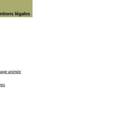
ntions légales
image animée
res