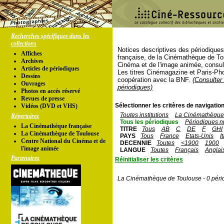
Recherches spécifiques dans les
collections
Notices descriptives des périodique
Affiches
française, de la Cinémathèque de To
Archives
Cinéma et de l'image animée, consul
Articles de périodiques
Les titres Cinémagazine et Paris-Ph
Dessins
coopération avec la BNF.
(Consulter 
Ouvrages
périodiques)
Photos en accés réservé
Revues de presse
Sélectionner les critères de navigation
Vidéos (DVD et VHS)
Toutes institutions
La Cinémathèque 
Répertoires
Tous les périodiques
Périodiques n
La Cinémathèque française
TITRE
Tous
AB
C
DE
F
GHI
La Cinémathèque de Toulouse
PAYS
Tous
France
Etats-Unis
I
Centre National du Cinéma et de
DECENNIE
Toutes
<1900
1900
l'image animée
LANGUE
Toutes
Français
Anglai
Partenaires
Réinitialiser les critères
La Cinémathèque de Toulouse - 0 péri