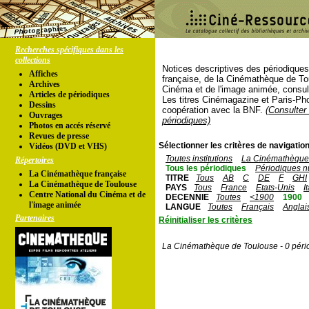
Recherches spécifiques dans les
collections
Notices descriptives des périodique
Affiches
française, de la Cinémathèque de To
Archives
Cinéma et de l'image animée, consul
Articles de périodiques
Les titres Cinémagazine et Paris-Ph
Dessins
coopération avec la BNF.
(Consulter 
Ouvrages
périodiques)
Photos en accés réservé
Revues de presse
Sélectionner les critères de navigation
Vidéos (DVD et VHS)
Toutes institutions
La Cinémathèque 
Répertoires
Tous les périodiques
Périodiques n
La Cinémathèque française
TITRE
Tous
AB
C
DE
F
GHI
La Cinémathèque de Toulouse
PAYS
Tous
France
Etats-Unis
I
Centre National du Cinéma et de
DECENNIE
Toutes
<1900
1900
l'image animée
LANGUE
Toutes
Français
Anglai
Partenaires
Réinitialiser les critères
La Cinémathèque de Toulouse - 0 péri