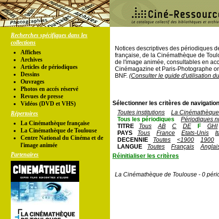
Recherches spécifiques dans les
collections
Notices descriptives des périodiques 
Affiches
française, de la Cinémathèque de Toul
Archives
de l'image animée, consultables en acc
Articles de périodiques
Cinémagazine et Paris-Photographe ont
Dessins
BNF.
(Consulter le guide d'utilisation d
Ouvrages
Photos en accés réservé
Revues de presse
Sélectionner les critères de navigation
Vidéos (DVD et VHS)
Toutes institutions
La Cinémathèque 
Répertoires
Tous les périodiques
Périodiques n
La Cinémathèque française
TITRE
Tous
AB
C
DE
F
GHI
La Cinémathèque de Toulouse
PAYS
Tous
France
Etats-Unis
I
Centre National du Cinéma et de
DECENNIE
Toutes
<1900
1900
l'image animée
LANGUE
Toutes
Français
Anglai
Partenaires
Réinitialiser les critères
La Cinémathèque de Toulouse - 0 péri