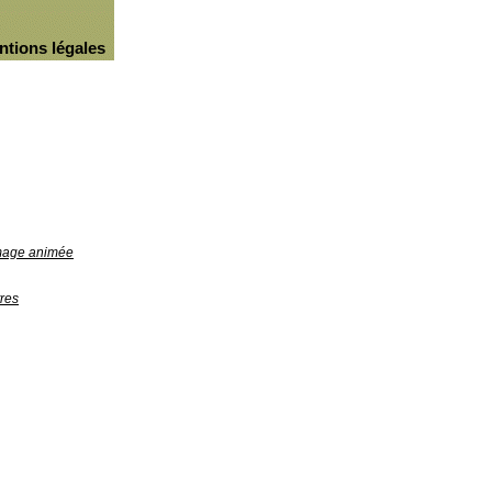
ntions légales
image animée
res