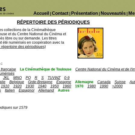
Accueil
Contact
Présentation
Nouveautés
Me
|
|
|
|
RÉPERTOIRE DES PÉRIODIQUES
des collections de la Cinémathèque
ouse et du Centre National du Cinéma et
ès libre ou sur demande. Les titres
 été numérisés en coopération avec la
u répertoire des périodiques)
 :
française
La Cinémathèque de Toulouse
Centre National du Cinéma et de l'
umérisés
JKL
MNO
PQ
R
S
TUVWZ
0-9
talie
Belgique
Grde-Bretagne
Espagne
Allemagne
Canada
Suisse
Aut
1910
1920
1930
1940
1950
1960
1970
1980
1990
>2000
s
Italien
Espagnol
Allemand
Autres
odiques sur 1579