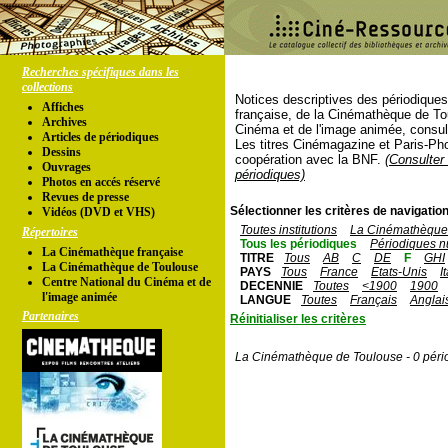
Recherches spécifiques dans les
collections
Notices descriptives des périodique
Affiches
française, de la Cinémathèque de To
Archives
Cinéma et de l'image animée, consul
Articles de périodiques
Les titres Cinémagazine et Paris-Ph
Dessins
coopération avec la BNF.
(Consulter 
Ouvrages
périodiques)
Photos en accés réservé
Revues de presse
Sélectionner les critères de navigation
Vidéos (DVD et VHS)
Toutes institutions
La Cinémathèque 
Répertoires
Tous les périodiques
Périodiques n
La Cinémathèque française
TITRE
Tous
AB
C
DE
F
GHI
La Cinémathèque de Toulouse
PAYS
Tous
France
Etats-Unis
I
Centre National du Cinéma et de
DECENNIE
Toutes
<1900
1900
l'image animée
LANGUE
Toutes
Français
Anglai
Partenaires
Réinitialiser les critères
La Cinémathèque de Toulouse - 0 péri