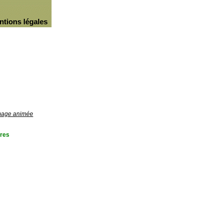
ntions légales
image animée
res