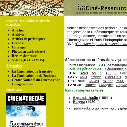
Recherches spécifiques dans les
collections
Notices descriptives des périodiques 
Affiches
française, de la Cinémathèque de Toul
Archives
de l'image animée, consultables en acc
Articles de périodiques
Cinémagazine et Paris-Photographe ont
Dessins
BNF.
(Consulter le guide d'utilisation d
Ouvrages
Photos en accés réservé
Revues de presse
Sélectionner les critères de navigation
Vidéos (DVD et VHS)
Toutes institutions
La Cinémathèque 
Répertoires
Tous les périodiques
Périodiques n
La Cinémathèque française
TITRE
Tous
AB
C
DE
F
GHI
La Cinémathèque de Toulouse
PAYS
Tous
France
Etats-Unis
I
Centre National du Cinéma et de
DECENNIE
Toutes
<1900
1900
l'image animée
LANGUE
Toutes
Français
Anglai
Partenaires
Réinitialiser les critères
A grande ilusão
(1984 - )
Holyvut
(1930 - )
La Cinémathèque de Toulouse - 3 péri