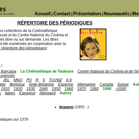
Accueil
Contact
Présentation
Nouveautés
Me
|
|
|
|
RÉPERTOIRE DES PÉRIODIQUES
des collections de la Cinémathèque
ouse et du Centre National du Cinéma et
ès libre ou sur demande. Les titres
 été numérisés en coopération avec la
u répertoire des périodiques)
 :
française
La Cinémathèque de Toulouse
Centre National du Cinéma et de l'
umérisés
JKL
MNO
PQ
R
S
TUVWZ
0-9
talie
Belgique
Grde-Bretagne
Espagne
Allemagne
Canada
Suisse
Aut
1910
1920
1930
1940
1950
1960
1970
1980
1990
>2000
s
Italien
Espagnol
Allemand
Autres
Imagem
(1955 - )
odiques sur 1579