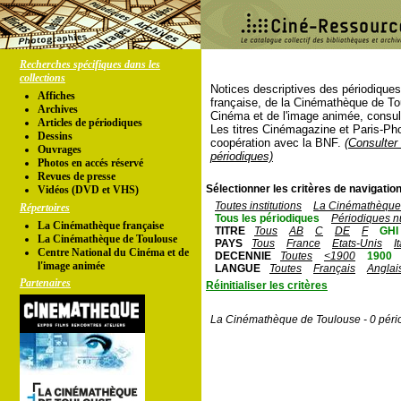
Recherches spécifiques dans les
collections
Notices descriptives des périodique
Affiches
française, de la Cinémathèque de To
Archives
Cinéma et de l'image animée, consul
Articles de périodiques
Les titres Cinémagazine et Paris-Ph
Dessins
coopération avec la BNF.
(Consulter 
Ouvrages
périodiques)
Photos en accés réservé
Revues de presse
Sélectionner les critères de navigation
Vidéos (DVD et VHS)
Toutes institutions
La Cinémathèque 
Répertoires
Tous les périodiques
Périodiques n
La Cinémathèque française
TITRE
Tous
AB
C
DE
F
GHI
La Cinémathèque de Toulouse
PAYS
Tous
France
Etats-Unis
I
Centre National du Cinéma et de
DECENNIE
Toutes
<1900
1900
l'image animée
LANGUE
Toutes
Français
Anglai
Partenaires
Réinitialiser les critères
La Cinémathèque de Toulouse - 0 péri