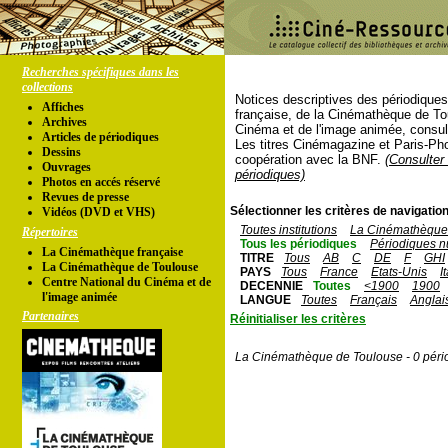
Recherches spécifiques dans les
collections
Notices descriptives des périodique
Affiches
française, de la Cinémathèque de To
Archives
Cinéma et de l'image animée, consul
Articles de périodiques
Les titres Cinémagazine et Paris-Ph
Dessins
coopération avec la BNF.
(Consulter 
Ouvrages
périodiques)
Photos en accés réservé
Revues de presse
Sélectionner les critères de navigation
Vidéos (DVD et VHS)
Toutes institutions
La Cinémathèque 
Répertoires
Tous les périodiques
Périodiques n
La Cinémathèque française
TITRE
Tous
AB
C
DE
F
GHI
La Cinémathèque de Toulouse
PAYS
Tous
France
Etats-Unis
I
Centre National du Cinéma et de
DECENNIE
Toutes
<1900
1900
l'image animée
LANGUE
Toutes
Français
Anglai
Partenaires
Réinitialiser les critères
La Cinémathèque de Toulouse - 0 péri