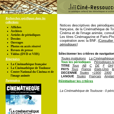
Recherches spécifiques dans les
collections
Notices descriptives des périodique
Affiches
française, de la Cinémathèque de To
Archives
Cinéma et de l'image animée, consul
Articles de périodiques
Les titres Cinémagazine et Paris-Ph
Dessins
coopération avec la BNF.
(Consulter 
Ouvrages
périodiques)
Photos en accés réservé
Revues de presse
Sélectionner les critères de navigation
Vidéos (DVD et VHS)
Toutes institutions
La Cinémathèque 
Répertoires
Tous les périodiques
Périodiques n
La Cinémathèque française
TITRE
Tous
AB
C
DE
F
GHI
La Cinémathèque de Toulouse
PAYS
Tous
France
Etats-Unis
I
Centre National du Cinéma et de
DECENNIE
Toutes
<1900
1900
l'image animée
LANGUE
Toutes
Français
Anglai
Partenaires
Réinitialiser les critères
La Cinémathèque de Toulouse - 0 péri