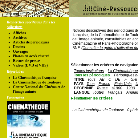
Recherches spécifiques dans les
collections
Notices descriptives des périodiques 
Affiches
française, de la Cinémathèque de Toul
Archives
de l'image animée, consultables en acc
Articles de périodiques
Cinémagazine et Paris-Photographe ont
Dessins
BNF.
(Consulter le guide d'utilisation d
Ouvrages
Photos en accés réservé
Revues de presse
Sélectionner les critères de navigation
Vidéos (DVD et VHS)
Toutes institutions
La Cinémathèque 
Répertoires
Tous les périodiques
Périodiques n
La Cinémathèque française
TITRE
Tous
AB
C
DE
F
GHI
La Cinémathèque de Toulouse
PAYS
Tous
France
Etats-Unis
I
Centre National du Cinéma et de
DECENNIE
Toutes
<1900
1900
l'image animée
LANGUE
Toutes
Français
Anglai
Partenaires
Réinitialiser les critères
La Cinémathèque de Toulouse - 0 péri