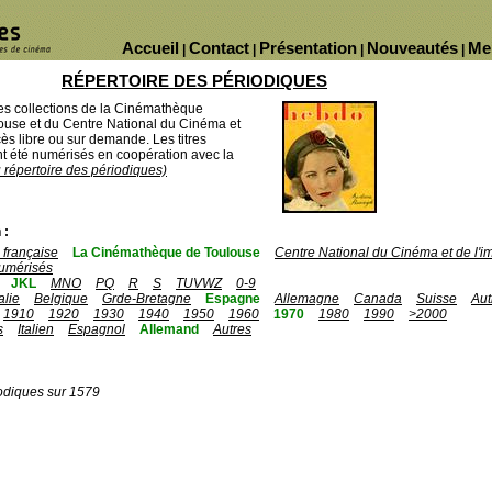
Accueil
Contact
Présentation
Nouveautés
Me
|
|
|
|
RÉPERTOIRE DES PÉRIODIQUES
des collections de la Cinémathèque
ouse et du Centre National du Cinéma et
ès libre ou sur demande. Les titres
 été numérisés en coopération avec la
u répertoire des périodiques)
 :
française
La Cinémathèque de Toulouse
Centre National du Cinéma et de l'
umérisés
JKL
MNO
PQ
R
S
TUVWZ
0-9
talie
Belgique
Grde-Bretagne
Espagne
Allemagne
Canada
Suisse
Aut
1910
1920
1930
1940
1950
1960
1970
1980
1990
>2000
s
Italien
Espagnol
Allemand
Autres
odiques sur 1579