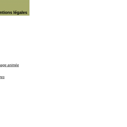
ntions légales
image animée
res