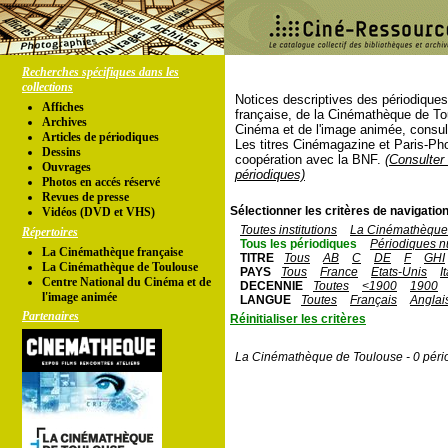
Recherches spécifiques dans les
collections
Notices descriptives des périodique
Affiches
française, de la Cinémathèque de To
Archives
Cinéma et de l'image animée, consul
Articles de périodiques
Les titres Cinémagazine et Paris-Ph
Dessins
coopération avec la BNF.
(Consulter 
Ouvrages
périodiques)
Photos en accés réservé
Revues de presse
Sélectionner les critères de navigation
Vidéos (DVD et VHS)
Toutes institutions
La Cinémathèque 
Répertoires
Tous les périodiques
Périodiques n
La Cinémathèque française
TITRE
Tous
AB
C
DE
F
GHI
La Cinémathèque de Toulouse
PAYS
Tous
France
Etats-Unis
I
Centre National du Cinéma et de
DECENNIE
Toutes
<1900
1900
l'image animée
LANGUE
Toutes
Français
Anglai
Partenaires
Réinitialiser les critères
La Cinémathèque de Toulouse - 0 péri