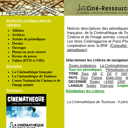
Recherches spécifiques dans les
collections
Notices descriptives des périodique
Affiches
française, de la Cinémathèque de To
Archives
Cinéma et de l'image animée, consul
Articles de périodiques
Les titres Cinémagazine et Paris-Ph
Dessins
coopération avec la BNF.
(Consulter 
Ouvrages
périodiques)
Photos en accés réservé
Revues de presse
Sélectionner les critères de navigation
Vidéos (DVD et VHS)
Toutes institutions
La Cinémathèque 
Répertoires
Tous les périodiques
Périodiques n
La Cinémathèque française
TITRE
Tous
AB
C
DE
F
GHI
La Cinémathèque de Toulouse
PAYS
Tous
France
Etats-Unis
I
Centre National du Cinéma et de
DECENNIE
Toutes
<1900
1900
l'image animée
LANGUE
Toutes
Français
Anglai
Partenaires
Réinitialiser les critères
La Cinémathèque de Toulouse - 0 péri