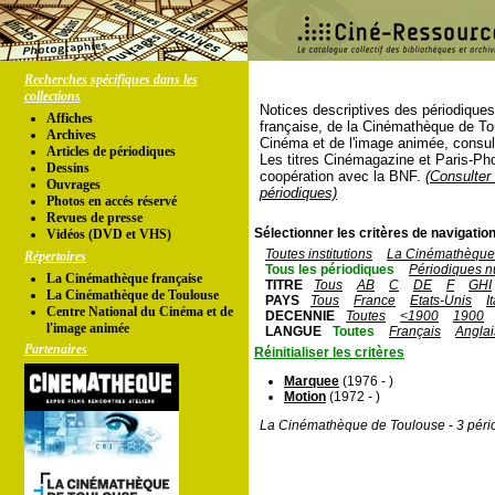
Recherches spécifiques dans les
collections
Notices descriptives des périodique
Affiches
française, de la Cinémathèque de To
Archives
Cinéma et de l'image animée, consul
Articles de périodiques
Les titres Cinémagazine et Paris-Ph
Dessins
coopération avec la BNF.
(Consulter 
Ouvrages
périodiques)
Photos en accés réservé
Revues de presse
Sélectionner les critères de navigation
Vidéos (DVD et VHS)
Toutes institutions
La Cinémathèque 
Répertoires
Tous les périodiques
Périodiques n
La Cinémathèque française
TITRE
Tous
AB
C
DE
F
GHI
La Cinémathèque de Toulouse
PAYS
Tous
France
Etats-Unis
I
Centre National du Cinéma et de
DECENNIE
Toutes
<1900
1900
l'image animée
LANGUE
Toutes
Français
Anglai
Partenaires
Réinitialiser les critères
Marquee
(1976 - )
Motion
(1972 - )
La Cinémathèque de Toulouse - 3 péri