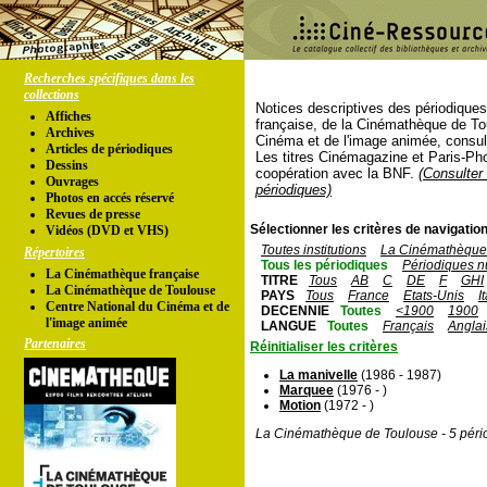
Recherches spécifiques dans les
collections
Notices descriptives des périodique
Affiches
française, de la Cinémathèque de To
Archives
Cinéma et de l'image animée, consul
Articles de périodiques
Les titres Cinémagazine et Paris-Ph
Dessins
coopération avec la BNF.
(Consulter 
Ouvrages
périodiques)
Photos en accés réservé
Revues de presse
Sélectionner les critères de navigation
Vidéos (DVD et VHS)
Toutes institutions
La Cinémathèque 
Répertoires
Tous les périodiques
Périodiques n
La Cinémathèque française
TITRE
Tous
AB
C
DE
F
GHI
La Cinémathèque de Toulouse
PAYS
Tous
France
Etats-Unis
I
Centre National du Cinéma et de
DECENNIE
Toutes
<1900
1900
l'image animée
LANGUE
Toutes
Français
Anglai
Partenaires
Réinitialiser les critères
La manivelle
(1986 - 1987)
Marquee
(1976 - )
Motion
(1972 - )
La Cinémathèque de Toulouse - 5 péri