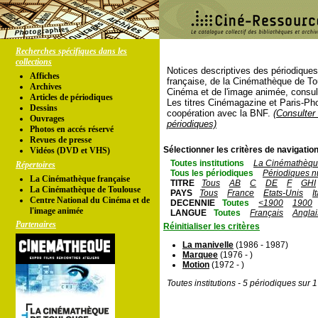
Recherches spécifiques dans les
collections
Notices descriptives des périodique
Affiches
française, de la Cinémathèque de To
Archives
Cinéma et de l'image animée, consul
Articles de périodiques
Les titres Cinémagazine et Paris-Ph
Dessins
coopération avec la BNF.
(Consulter 
Ouvrages
périodiques)
Photos en accés réservé
Revues de presse
Sélectionner les critères de navigation
Vidéos (DVD et VHS)
Toutes institutions
La Cinémathèque
Répertoires
Tous les périodiques
Périodiques n
La Cinémathèque française
TITRE
Tous
AB
C
DE
F
GHI
La Cinémathèque de Toulouse
PAYS
Tous
France
Etats-Unis
I
Centre National du Cinéma et de
DECENNIE
Toutes
<1900
1900
l'image animée
LANGUE
Toutes
Français
Anglai
Partenaires
Réinitialiser les critères
La manivelle
(1986 - 1987)
Marquee
(1976 - )
Motion
(1972 - )
Toutes institutions - 5 périodiques sur 