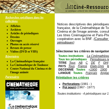
Recherches spécifiques dans les
collections
Notices descriptives des périodique
Affiches
française, de la Cinémathèque de To
Archives
Cinéma et de l'image animée, consul
Articles de périodiques
Les titres Cinémagazine et Paris-Ph
Dessins
coopération avec la BNF.
(Consulter 
Ouvrages
périodiques)
Photos en accés réservé
Revues de presse
Sélectionner les critères de navigation
Vidéos (DVD et VHS)
Toutes institutions
La Cinémathèque
Répertoires
Tous les périodiques
Périodiques n
La Cinémathèque française
TITRE
Tous
AB
C
DE
F
GHI
La Cinémathèque de Toulouse
PAYS
Tous
France
Etats-Unis
I
Centre National du Cinéma et de
DECENNIE
Toutes
<1900
1900
l'image animée
LANGUE
Toutes
Français
Anglai
Partenaires
Réinitialiser les critères
Perforations
(1981 - )
Pot pourri
(1967 - 1977)
Toutes institutions - 4 périodiques sur 