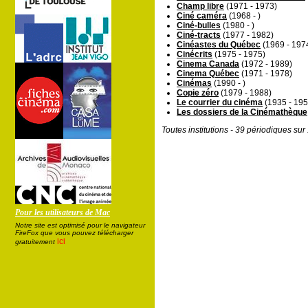
Champ libre
(1971 - 1973)
Ciné caméra
(1968 - )
Ciné-bulles
(1980 - )
Ciné-tracts
(1977 - 1982)
Cinéastes du Québec
(1969 - 197
Cinécrits
(1975 - 1975)
Cinema Canada
(1972 - 1989)
Cinema Québec
(1971 - 1978)
Cinémas
(1990 - )
Copie zéro
(1979 - 1988)
Le courrier du cinéma
(1935 - 195
Les dossiers de la Cinémathèque
Toutes institutions - 39 périodiques su
Pour les utilisateurs de Mac
Notre site est optimisé pour le navigateur
FireFox que vous pouvez télécharger
ici
gratuitement