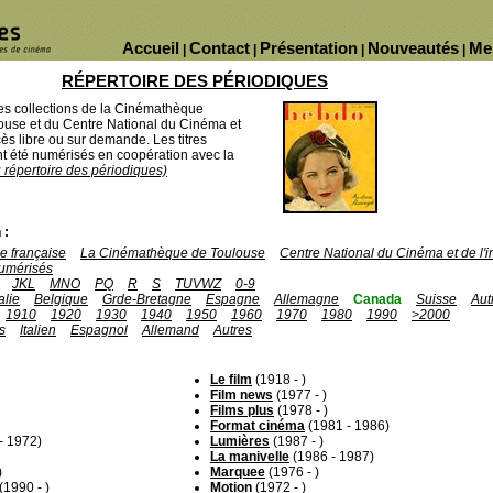
Accueil
Contact
Présentation
Nouveautés
Me
|
|
|
|
RÉPERTOIRE DES PÉRIODIQUES
des collections de la Cinémathèque
ouse et du Centre National du Cinéma et
ès libre ou sur demande. Les titres
 été numérisés en coopération avec la
u répertoire des périodiques)
 :
 française
La Cinémathèque de Toulouse
Centre National du Cinéma et de l
umérisés
JKL
MNO
PQ
R
S
TUVWZ
0-9
talie
Belgique
Grde-Bretagne
Espagne
Allemagne
Canada
Suisse
Aut
1910
1920
1930
1940
1950
1960
1970
1980
1990
>2000
s
Italien
Espagnol
Allemand
Autres
Le film
(1918 - )
Film news
(1977 - )
Films plus
(1978 - )
Format cinéma
(1981 - 1986)
- 1972)
Lumières
(1987 - )
La manivelle
(1986 - 1987)
)
Marquee
(1976 - )
(1990 - )
Motion
(1972 - )