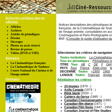
Recherches spécifiques dans les
collections
Notices descriptives des périodiques 
Affiches
française, de la Cinémathèque de Toul
Archives
de l'image animée, consultables en acc
Articles de périodiques
Cinémagazine et Paris-Photographe ont
Dessins
BNF.
(Consulter le guide d'utilisation d
Ouvrages
Photos en accés réservé
Revues de presse
Sélectionner les critères de navigation
Vidéos (DVD et VHS)
Toutes institutions
La Cinémathèque
Répertoires
Tous les périodiques
Périodiques n
La Cinémathèque française
TITRE
Tous
AB
C
DE
F
GHI
La Cinémathèque de Toulouse
PAYS
Tous
France
Etats-Unis
I
Centre National du Cinéma et de
DECENNIE
Toutes
<1900
1900
l'image animée
LANGUE
Toutes
Français
Anglai
Partenaires
Réinitialiser les critères
24 images
(1979 - )
Asifa Canada
(1974 - )
Blink blank
(2020 - )
Cahiers du Gerse
(1995 - )
Canadian Cinematography
(1962 
Canadian film digest
(1971 - )
Canadian Film News
(1947 - 1954
Canadian Journal of Film Studies