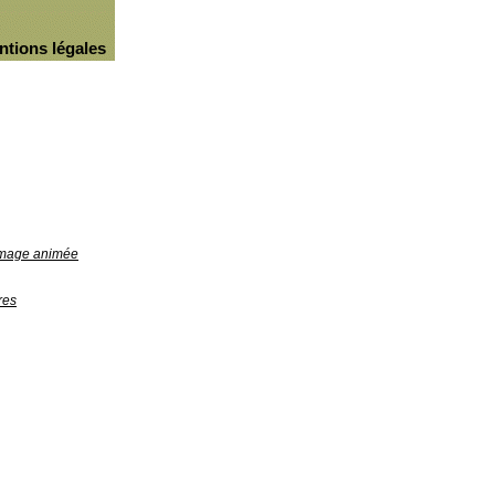
ntions légales
'image animée
res