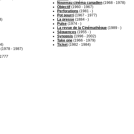
Nouveau cinéma canadien
(1968 - 1978)
Objectif
(1960 - 1967)
Perforations
(1981 - )
Pot pourri
(1967 - 1977)
4)
La presse
(1884 - )
Pulse
(1974 - )
La revue de la Cinémathèque
(1989 - )
Séquences
(1955 - )
Synopsis
(1996 - 2002)
Take one
(1966 - 1979)
4)
Ticket
(1982 - 1984)
(1978 - 1987)
r 1777