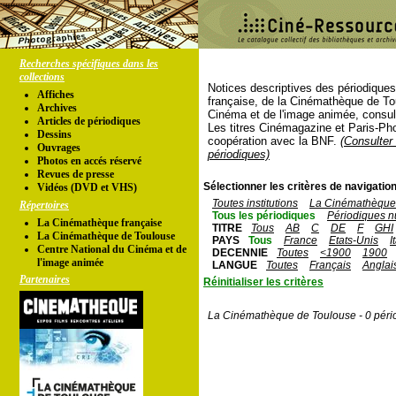
Recherches spécifiques dans les
collections
Notices descriptives des périodique
Affiches
française, de la Cinémathèque de To
Archives
Cinéma et de l'image animée, consul
Articles de périodiques
Les titres Cinémagazine et Paris-Ph
Dessins
coopération avec la BNF.
(Consulter 
Ouvrages
périodiques)
Photos en accés réservé
Revues de presse
Sélectionner les critères de navigation
Vidéos (DVD et VHS)
Toutes institutions
La Cinémathèque 
Répertoires
Tous les périodiques
Périodiques n
La Cinémathèque française
TITRE
Tous
AB
C
DE
F
GHI
La Cinémathèque de Toulouse
PAYS
Tous
France
Etats-Unis
I
Centre National du Cinéma et de
DECENNIE
Toutes
<1900
1900
l'image animée
LANGUE
Toutes
Français
Anglai
Partenaires
Réinitialiser les critères
La Cinémathèque de Toulouse - 0 péri