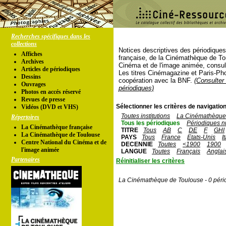
Recherches spécifiques dans les
collections
Notices descriptives des périodique
Affiches
française, de la Cinémathèque de To
Archives
Cinéma et de l'image animée, consul
Articles de périodiques
Les titres Cinémagazine et Paris-Ph
Dessins
coopération avec la BNF.
(Consulter 
Ouvrages
périodiques)
Photos en accés réservé
Revues de presse
Sélectionner les critères de navigation
Vidéos (DVD et VHS)
Toutes institutions
La Cinémathèque 
Répertoires
Tous les périodiques
Périodiques n
La Cinémathèque française
TITRE
Tous
AB
C
DE
F
GHI
La Cinémathèque de Toulouse
PAYS
Tous
France
Etats-Unis
I
Centre National du Cinéma et de
DECENNIE
Toutes
<1900
1900
l'image animée
LANGUE
Toutes
Français
Anglai
Partenaires
Réinitialiser les critères
La Cinémathèque de Toulouse - 0 péri