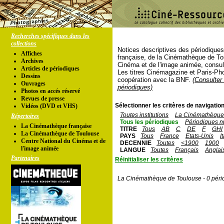
Recherches spécifiques dans les
collections
Notices descriptives des périodique
Affiches
française, de la Cinémathèque de To
Archives
Cinéma et de l'image animée, consul
Articles de périodiques
Les titres Cinémagazine et Paris-Ph
Dessins
coopération avec la BNF.
(Consulter 
Ouvrages
périodiques)
Photos en accés réservé
Revues de presse
Sélectionner les critères de navigation
Vidéos (DVD et VHS)
Toutes institutions
La Cinémathèque 
Répertoires
Tous les périodiques
Périodiques n
La Cinémathèque française
TITRE
Tous
AB
C
DE
F
GHI
La Cinémathèque de Toulouse
PAYS
Tous
France
Etats-Unis
I
Centre National du Cinéma et de
DECENNIE
Toutes
<1900
1900
l'image animée
LANGUE
Toutes
Français
Anglai
Partenaires
Réinitialiser les critères
La Cinémathèque de Toulouse - 0 péri