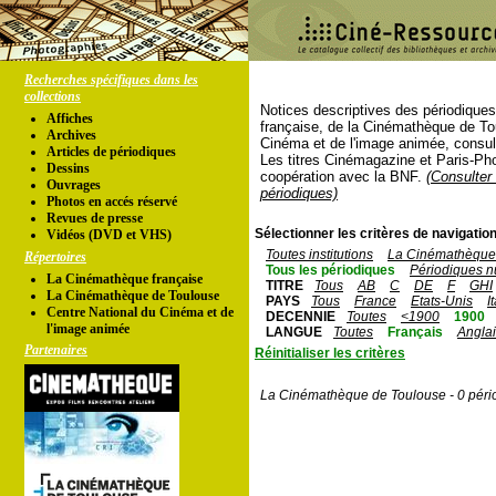
Recherches spécifiques dans les
collections
Notices descriptives des périodique
Affiches
française, de la Cinémathèque de To
Archives
Cinéma et de l'image animée, consul
Articles de périodiques
Les titres Cinémagazine et Paris-Ph
Dessins
coopération avec la BNF.
(Consulter 
Ouvrages
périodiques)
Photos en accés réservé
Revues de presse
Sélectionner les critères de navigation
Vidéos (DVD et VHS)
Toutes institutions
La Cinémathèque 
Répertoires
Tous les périodiques
Périodiques n
La Cinémathèque française
TITRE
Tous
AB
C
DE
F
GHI
La Cinémathèque de Toulouse
PAYS
Tous
France
Etats-Unis
I
Centre National du Cinéma et de
DECENNIE
Toutes
<1900
1900
l'image animée
LANGUE
Toutes
Français
Angla
Partenaires
Réinitialiser les critères
La Cinémathèque de Toulouse - 0 péri