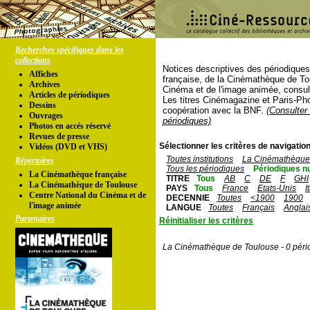
Recherches spécifiques dans les
collections
Notices descriptives des périodique
Affiches
française, de la Cinémathèque de To
Archives
Cinéma et de l'image animée, consul
Articles de périodiques
Les titres Cinémagazine et Paris-Ph
Dessins
coopération avec la BNF.
(Consulter 
Ouvrages
périodiques)
Photos en accés réservé
Revues de presse
Sélectionner les critères de navigation
Vidéos (DVD et VHS)
Toutes institutions
La Cinémathèque 
Répertoires
Tous les périodiques
Périodiques n
La Cinémathèque française
TITRE
Tous
AB
C
DE
F
GHI
La Cinémathèque de Toulouse
PAYS
Tous
France
Etats-Unis
I
Centre National du Cinéma et de
DECENNIE
Toutes
<1900
1900
l'image animée
LANGUE
Toutes
Français
Anglai
Partenaires
Réinitialiser les critères
La Cinémathèque de Toulouse - 0 péri