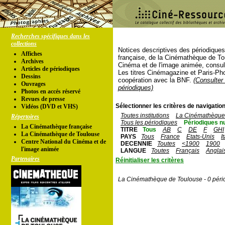
Recherches spécifiques dans les
collections
Notices descriptives des périodique
Affiches
française, de la Cinémathèque de To
Archives
Cinéma et de l'image animée, consul
Articles de périodiques
Les titres Cinémagazine et Paris-Ph
Dessins
coopération avec la BNF.
(Consulter 
Ouvrages
périodiques)
Photos en accés réservé
Revues de presse
Sélectionner les critères de navigation
Vidéos (DVD et VHS)
Toutes institutions
La Cinémathèque 
Répertoires
Tous les périodiques
Périodiques n
La Cinémathèque française
TITRE
Tous
AB
C
DE
F
GHI
La Cinémathèque de Toulouse
PAYS
Tous
France
Etats-Unis
I
Centre National du Cinéma et de
DECENNIE
Toutes
<1900
1900
l'image animée
LANGUE
Toutes
Français
Anglai
Partenaires
Réinitialiser les critères
La Cinémathèque de Toulouse - 0 péri