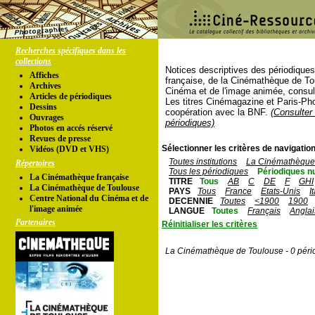
Recherches spécifiques dans les
collections
Notices descriptives des périodique
Affiches
française, de la Cinémathèque de To
Archives
Cinéma et de l'image animée, consul
Articles de périodiques
Les titres Cinémagazine et Paris-Ph
Dessins
coopération avec la BNF.
(Consulter 
Ouvrages
périodiques)
Photos en accés réservé
Revues de presse
Sélectionner les critères de navigation
Vidéos (DVD et VHS)
Toutes institutions
La Cinémathèque 
Répertoires
Tous les périodiques
Périodiques n
La Cinémathèque française
TITRE
Tous
AB
C
DE
F
GHI
La Cinémathèque de Toulouse
PAYS
Tous
France
Etats-Unis
I
Centre National du Cinéma et de
DECENNIE
Toutes
<1900
1900
l'image animée
LANGUE
Toutes
Français
Anglai
Partenaires
Réinitialiser les critères
La Cinémathèque de Toulouse - 0 péri